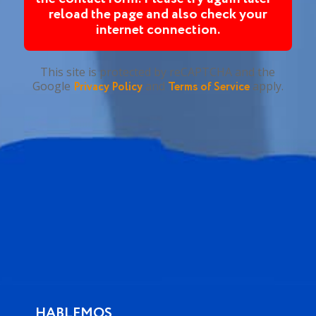
reload the page and also check your
internet connection.
This site is protected by reCAPTCHA and the
Google
and
apply.
Privacy Policy
Terms of Service
HABLEMOS